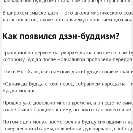
направления буддизма стала самой распространенной.
В широком смысле дзэн — это школа мистического созе
дзэнских школ, также обозначаемую понятием «дхьяна
Как появился дзэн-буддизм?
Традиционно первым патриархм дзэна считается сам Б
которому Будда после молчаливой проповеди передал
Тхить Нят Хань, вьетнамский дзэн-буддистский монах и
«Однажды Будда стоял перед собранием народа на Пике
Будда молчал.
Прошло уже довольно много времени, а он ещё не вымолв
толпе были обращены к нему, но никто так ничего и не 
Потом один монах посмотрел на Будду сияющими глаза
совершенной Дхармы, волшебный дух нирваны, свободн