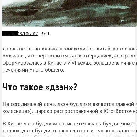
18/10/2017
3501
ЗАГАДКИ
Японское слово «дзэн» происходит от китайского слова
«дхьяна», что переводится как «созерцание», «сосред
сформировалась в Китае в V-VI веках. Большое влияни
течениями много общего.
Что такое «дзэн»?
На сегодняшний день, дзэн-буддизм является главно
колесница»), широко распространенной в Юго-Восточно
В Китае дзэн-буддизм называется «чань-буддизмом», 
Японию дзэн-буддизм пришел относительно поздно — в 