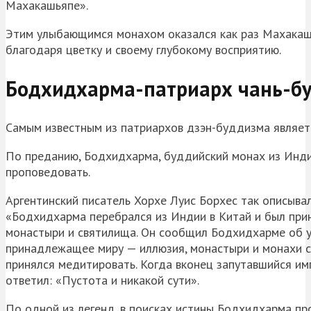
Махакашьяпе».
Этим улыбающимся монахом оказался как раз Махакашь
благодаря цветку и своему глубокому восприятию.
Бодхидхарма-патриарх чань-б
Самым известным из патриархов дзэн-буддизма являет
По преданию, Бодхидхарма, буддийский монах из Индии
проповедовать.
Аргентинский писатель Хорхе Луис Борхес так описыва
«Бодхидхарма перебрался из Индии в Китай и был при
монастыри и святилища. Он сообщил Бодхидхарме об у
принадлежащее миру — иллюзия, монастыри и монахи сто
принялся медитировать. Когда вконец запутавшийся им
ответил: «Пустота и никакой сути».
По одной из легенд, в поисках истины Бодхидхарма про