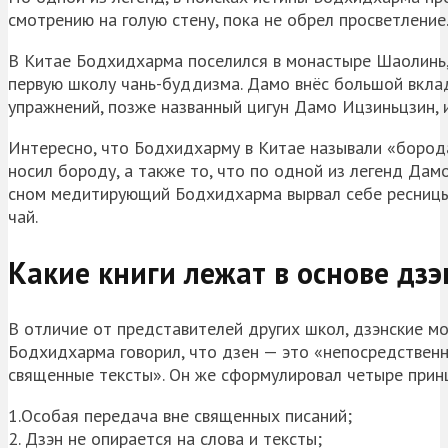
смотрению на голую стену, пока не обрел просветление
В Китае Бодхидхарма поселился в монастыре Шаолинь, 
первую школу чань-буддизма. Дамо внёс большой вкла
упражнений, позже названный цигун Дамо Ицзиньцзин, 
Интересно, что Бодхидхарму в Китае называли «бородат
носил бороду, а также то, что по одной из легенд Дам
сном медитирующий Бодхидхарма вырвал себе ресницы 
чай.
Какие книги лежат в основе дзэ
В отличие от представителей других школ, дзэнские мо
Бодхидхарма говорил, что дзен — это «непосредствен
священные тексты». Он же сформулировал четыре прин
1.Особая передача вне священных писаний;
2. Дзэн не опирается на слова и тексты;