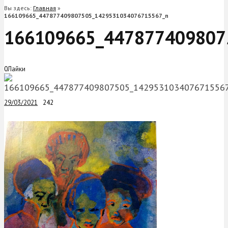
Вы здесь:
Главная
»
166109665_447877409807505_1429531034076715567_n
166109665_447877409807
0
Лайки
29/03/2021
242