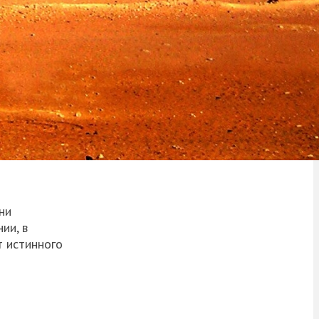
ни
ии, в
т истинного