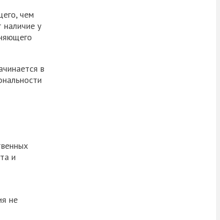
щего, чем
т наличие у
аняющего
ачинается в
ональности
твенных
та и
ия не