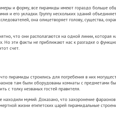
азмеры и форму, все пирамиды имеют гораздо больше об
мня и его укладки. Группу нескольких зданий объединяе
следователей, она олицетворяет голову, существа, охр
нятно, что они располагаются на одной линии, которая н
х. Но эти факты не приближают нас к разгадке о функци
этот счет.
 что пирамиды строились для погребения в них могущес
раонов там были оборудованы комнаты с предметами бы
ть с толку незваных гостей правителя.
е находили мумий. Доказано, что захоронение фараонов
смертной жизни египетских царей пирамидальные строен