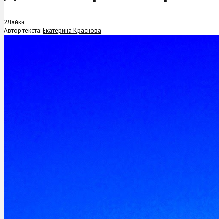
2
Лайки
Автор текста:
Екатерина Краснова