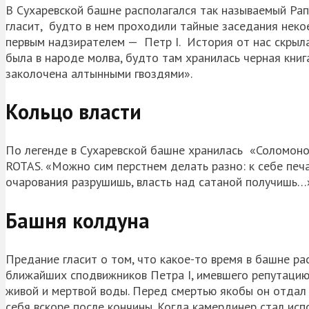
В Сухаревской башне располагался так называемый Рап
гласит, будто в нем проходили тайные заседания нек
первым надзирателем — Петр I. История от нас скрыл
была в народе молва, будто там хранилась черная книга
заколочена алтынными гвоздями».
Кольцо власти
По легенде в Сухаревской башне хранилась «Соломон
ROTAS. «Можно сим перстнем делать разно: к себе печ
очарования разрушишь, власть над сатаной получишь…
Башня колдуна
Предание гласит о том, что какое-то время в башне ра
ближайших сподвижников Петра I, имевшего репутацию
живой и мертвой воды. Перед смертью якобы он отдал 
себя вскоре после кончины. Когда камердинер стал исп