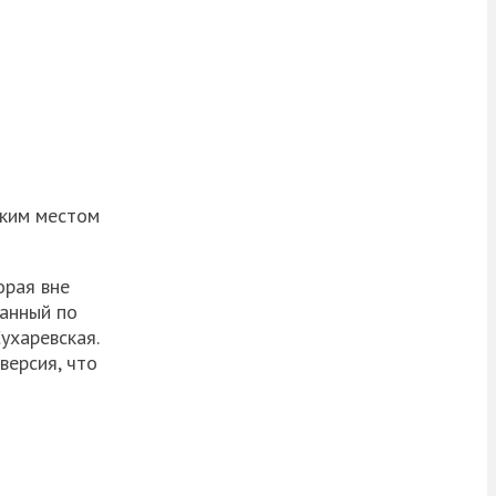
аким местом
орая вне
ванный по
ухаревская.
версия, что