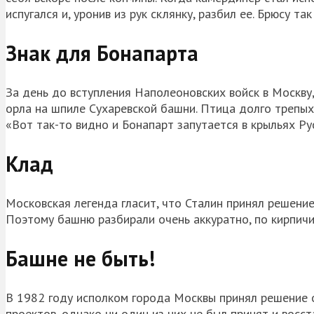
испугался и, уронив из рук склянку, разбил ее. Брюсу т
Знак для Бонапарта
За день до вступления Наполеоновских войск в Москву, 
орла на шпиле Сухаревской башни. Птица долго трепыха
«Вот так-то видно и Бонапарт запутается в крыльях Ру
Клад
Московская легенда гласит, что Сталин принял решение
Поэтому башню разбирали очень аккуратно, по кирпичи
Башне не быть!
В 1982 году исполком города Москвы принял решение о
проектов, однако ни один из них не был принят и восст