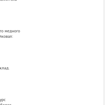
ого медного
лковал:
клад.
урс
 более