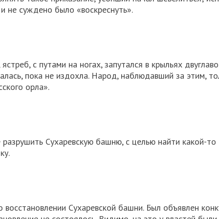
ак и не суждено было «воскреснуть».
ястреб, с путами на ногах, запутался в крыльях двуглав
лась, пока не издохла. Народ, наблюдавший за этим, то
сского орла».
 разрушить Сухаревскую башню, с целью найти какой-то 
ку.
 восстановлении Сухаревской башни. Был объявлен конк
ановление не состоялось. Видимо, на это у властей были