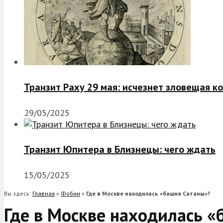
Транзит Раху 29 мая: исчезнет зловещая к
29/05/2025
Транзит Юпитера в Близнецы: чего ждать
15/05/2025
Вы здесь:
Главная
»
Фобии
»
Где в Москве находилась «башня Сатаны»?
Где в Москве находилась 