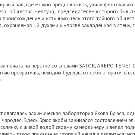
ирный зал, где можно предположить, учили фехтованию
оего общества Нептуна, председателем которого был Л
а происхождение и истинную цель этого тайного общест
, охраняемая 12 духами и «после закладенная в стену, г
ова печать на перстне со словами SATOR, AREPO TENET
атью превратишь, невидим будешь, от себя отвратить вс
».
сполагалась алхимическая лаборатория Якова Брюса, одн
 чародея. Здесь Брюс якобы занимался составлением эл
склянку с живой водой своему камердинеру и велел пол
олнять такое приказание, усопший начал шевелиться; ис