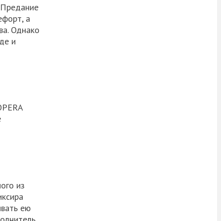
. Предание
ефорт, а
ва. Однако
де и
 OPERA
е
ого из
иксира
ивать ею
полнитель