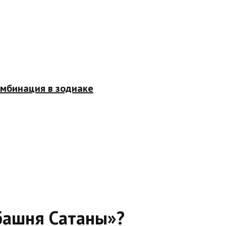
омбинация в зодиаке
«башня Сатаны»?