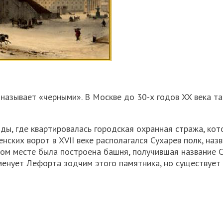
 называет «черными». В Москве до 30-х годов XX века т
ды, где квартировалась городская охранная стража, кот
нских ворот в XVII веке располагался Сухарев полк, наз
том месте была построена башня, получившая название С
енует Лефорта зодчим этого памятника, но существует 