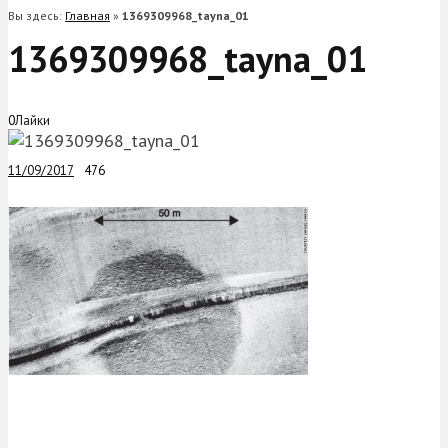
Вы здесь:
Главная
»
1369309968_tayna_01
1369309968_tayna_01
0
Лайки
11/09/2017
476