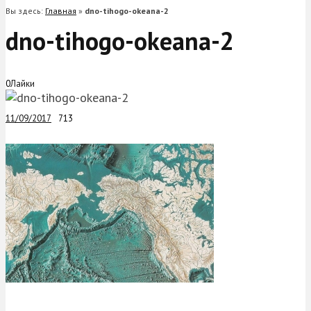
Вы здесь:
Главная
»
dno-tihogo-okeana-2
dno-tihogo-okeana-2
0
Лайки
11/09/2017
713