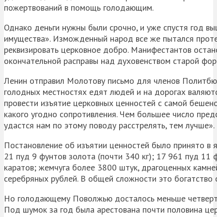
пожертвований в помощь голодающим.
Однако деньги нужны были срочно, и уже спустя год 
имущества». Изможденный народ все же пытался проте
реквизировать церковное добро. Манифестантов остан
окончательной расправы над духовенством старой форм
Ленин отправил Молотову письмо для членов Политбюро
голодных местностях едят людей и на дорогах валяютс
провести изъятие церковных ценностей с самой бешено
какого угодно сопротивления. Чем большее число пред
удастся нам по этому поводу расстрелять, тем лучше».
Постановление об изъятии ценностей было принято в я
21 пуд 9 фунтов золота (почти 340 кг); 17 961 пуд 11
каратов; жемчуга более 3800 штук, драгоценных камне
серебряных рублей. В общей сложности это богатство о
Но голодающему Поволжью досталось меньше четверти о
Под шумок за год была арестована почти половина цер