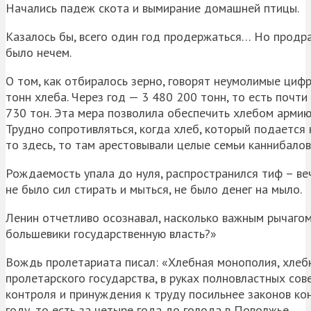
Начались падеж скота и вымирание домашней птицы.
Казалось бы, всего один год продержаться… Но продраз
было нечем.
О том, как отбиралось зерно, говорят неумолимые циф
тонн хлеба. Через год — 3 480 200 тонн, то есть почти
730 тон. Эта мера позволила обеспечить хлебом армию
Трудно сопротивляться, когда хлеб, который подается 
то здесь, то там арестовывали целые семьи каннибалов
Рождаемость упала до нуля, распространился тиф – ве
не было сил стирать и мыться, не было денег на мыло.
Ленин отчетливо осознавал, насколько важным рычагом 
большевики государственную власть?»
Вождь пролетариата писал: «Хлебная монополия, хлебн
пролетарского государства, в руках полновластных сов
контроля и принуждения к труду посильнее законов ко
году, то есть за четыре года до голода в Поволжье.