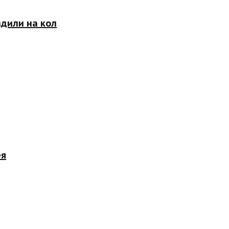
адили на кол
ея