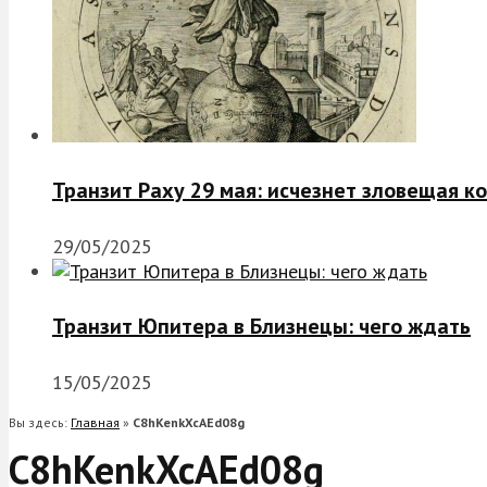
Транзит Раху 29 мая: исчезнет зловещая к
29/05/2025
Транзит Юпитера в Близнецы: чего ждать
15/05/2025
Вы здесь:
Главная
»
C8hKenkXcAEd08g
C8hKenkXcAEd08g