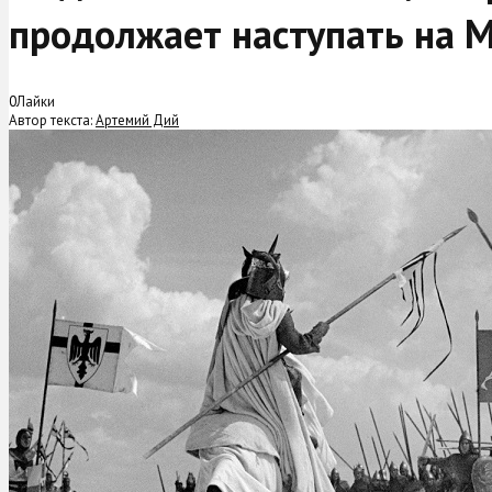
продолжает наступать на 
0
Лайки
Автор текста:
Артемий Дий