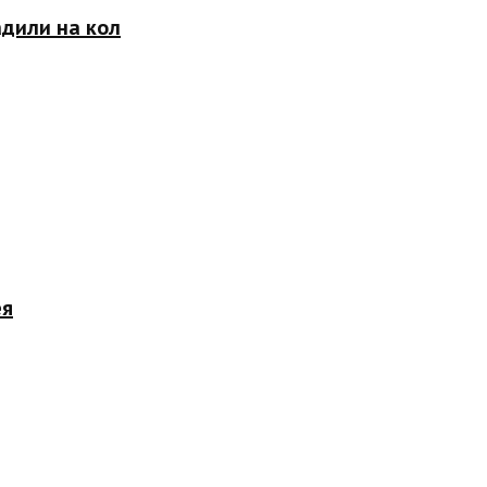
адили на кол
ея