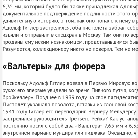
6,35 мм, который будто бы также принадлежал Адольфу
документальное подтверждение подлинности этого ору
удивительную историю, о том, как оно попало к нему в 
Адольф Гитлер застрелился, оба пистолета забрал себе
изъяли и отправили в спецхран в Москву. Там они по в
проданы ему неким незнакомцем, представившимся быв
Разумеется, коллекционеру никто не поверил. Тем не ме
«Вальтеры» для фюрера
Поскольку Адольф Гитлер воевал в Первую Мировую войн
руках его впервые увидели во время Пивного путча, ко
бройкеллер». Позднее в 1939 году на свое пятидесятил
Пистолет украшала позолота, вставки из слоновой кости
1941 году Гитлер его переподарил Вернеру Мельдерсу з
застрелился руководитель Третьего Рейха? Как устано
постоянно носил с собой два «Вальтера» 7,65-мм и 6,35
внутреннем кармане мундира или пиджака. Очевидно, что