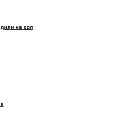
адили на кол
ея