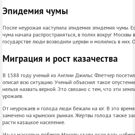
Эпидемия чумы
После неурожая наступила эпидемия эпидемия чумы. Есл
чума начала распространяться, в полях вокруг Москвы 
государстве люди возводили церкви и молились в них. 
Миграция и рост казачества
В 1588 году ученый из Англии
Джильс
Флетчер
посетил
описал всю ситуацию. Ученый объяснил такое опустени
нельзя назвать верной. Это связано с тем, что эти зе
урожаев.
От неурожаев и голода люди бежали на юг. В это врем
замечено на крымских рынках. Жертвы голода также з
расти казацкое население.
Из-за массовых побегов Москву стали осаждать набег