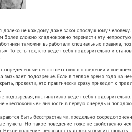
 далеко не каждому даже законопослушному человеку. 
ем более сложно хладнокровно перенести эту непростую
аботники таможни выработали специальные правила, по
». То есть тех, кто ведет себя подозрительно и станов
.
т определенные несоответствия в поведении и внешнем
да вызывает подозрение. Если в теплое время года на не
крыть, провезти, это практически сразу приведет к пре
.
не подозревая, инстинктивно ведет себя подозрительно.
кие «неспокойные» личности в первую очередь и попада
тараются быть бесстрастными, предельно сосредоточен
е пункты. Но такое поведение тоже не свойственно чел
. Некое волнение, нервозность должны присутствовать, 