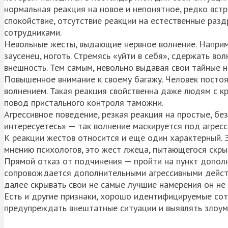
нормальная реакция на новое и непонятное, редко вст
спокойствие, отсутствие реакции на естественные ра
сотрудниками.
Невольные жесты, выдающие нервное волнение. Наприме
заусенец, ноготь. Стремясь «уйти в себя», сдержать в
внешность. Тем самым, невольно выдавая свои тайные н
Повышенное внимание к своему багажу. Человек постоя
волнением. Такая реакция свойственна даже людям с к
повод пристального контроля таможни.
Агрессивное поведение, резкая реакция на простые, б
интересуетесь» — так волнение маскируется под агресс
К реакции жестов относится и еще один характерный. Э
мнению психологов, это жест лжеца, пытающегося скр
Прямой отказ от подчинения — пройти на пункт дополн
сопровождается дополнительными агрессивными действия
далее скрывать свои не самые лучшие намерения он не 
Есть и другие признаки, хорошо идентифицируемые со
предупреждать внештатные ситуации и выявлять злоумы