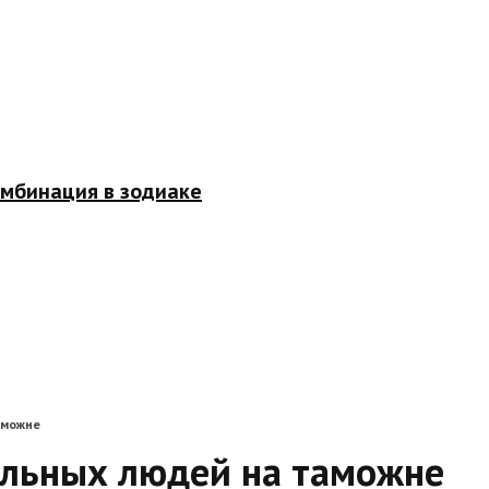
омбинация в зодиаке
аможне
ельных людей на таможне