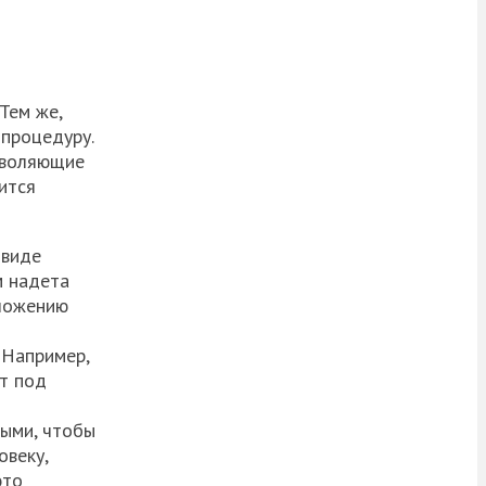
Тем же,
 процедуру.
зволяющие
ится
 виде
м надета
дложению
 Например,
ют под
ными, чтобы
овеку,
это