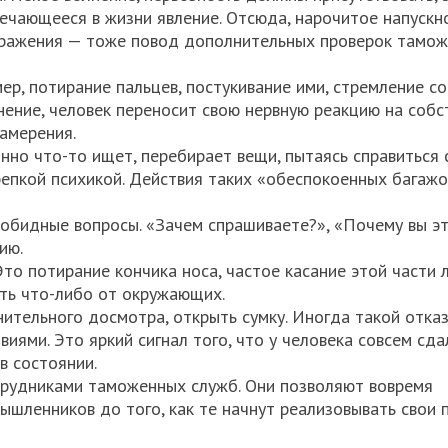
речающееся в жизни явление. Отсюда, нарочитое напускн
здражения — тоже повод дополнительных проверок тамо
р, потирание пальцев, постукивание ими, стремление с
олнение, человек переносит свою нервную реакцию на соб
амерения.
нно что-то ищет, перебирает вещи, пытаясь справиться 
репкой психикой. Действия таких «обеспокоенных багаж
езобидные вопросы. «Зачем спрашиваете?», «Почему вы э
ию.
то потирание кончика носа, частое касание этой части 
ыть что-либо от окружающих.
ительного досмотра, открыть сумку. Иногда такой отка
ми. Это яркий сигнал того, что у человека совсем сдал
в состоянии.
трудниками таможенных служб. Они позволяют вовремя
шленников до того, как те начнут реализовывать свои 