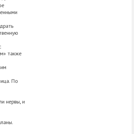
ое
женными
одрать
ственную
с
ом» также
тим
лица. По
з
и нервы, и
планы.