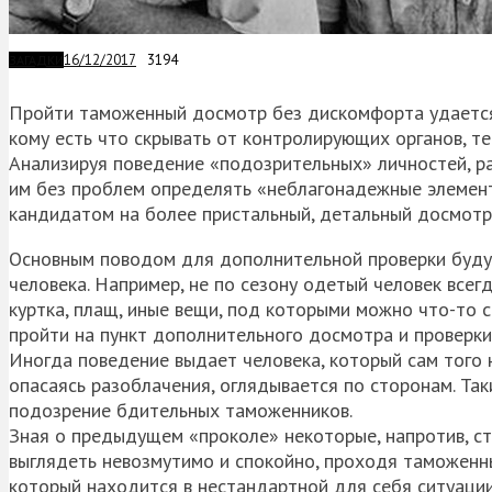
16/12/2017
3194
ЗАГАДКИ
Пройти таможенный досмотр без дискомфорта удается
кому есть что скрывать от контролирующих органов, т
Анализируя поведение «подозрительных» личностей, р
им без проблем определять «неблагонадежные элементы
кандидатом на более пристальный, детальный досмотр
Основным поводом для дополнительной проверки буду
человека. Например, не по сезону одетый человек всег
куртка, плащ, иные вещи, под которыми можно что-то с
пройти на пункт дополнительного досмотра и проверки
Иногда поведение выдает человека, который сам того 
опасаясь разоблачения, оглядывается по сторонам. Та
подозрение бдительных таможенников.
Зная о предыдущем «проколе» некоторые, напротив, с
выглядеть невозмутимо и спокойно, проходя таможенны
который находится в нестандартной для себя ситуации