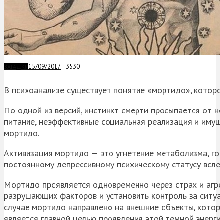
15/09/2017
3530
ЗАГАДКИ
В психоанализе существует понятие «мортидо», которо
По одной из версий, инстинкт смерти просыпается от 
питание, неэффективные социальная реализация и иму
мортидо.
Активизация мортидо — это угнетение метаболизма, го
постоянному депрессивному психическому статусу всл
Мортидо проявляется одновременно через страх и агре
разрушающих факторов и установить контроль за ситуа
случае мортидо направлено на внешние объекты, котор
является главной целью проявления этой темной энерг