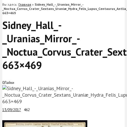
Вы здесь:
Главная
»
Sidney_Hall_-_Uranias_Mirror_-
_Noctua_Corvus_Crater_Sextans_Uraniæ_Hydra_Felis_Lupus_Centaurus_Antlia
663×469
Sidney_Hall_-
_Uranias_Mirror_-
_Noctua_Corvus_Crater_Sex
663×469
0
Лайки
13/09/2017
462