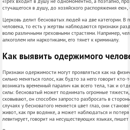
«Грех входит в душу не одномоментно, а поэтапно, пр
стучащегося в душу, до хозяйского распоряжения ею»
,
Церковь делит бесноватых людей на две категории. В п
человека, то есть у жертвы наблюдаются признаки раз
волю различными греховными страстями. Например, чел
алкоголем или наркотиками, его тянет к криминалу.
Как выявить одержимого челов
Признаки одержимости могут проявляться как на физич
сильно меняться голос, как будто за него говорит кто
возникать временный паралич как всего тела, так и от
силы: бесноватый может поднимать огромные тяжести, 
сковывают, он способен запросто разбросать в стороны
случаях у бесноватого меняется цвет глаз, они станов
живот, как при водянке, а может наблюдаться и потер
левитирует, говорит на несуществующих языках, пишет 