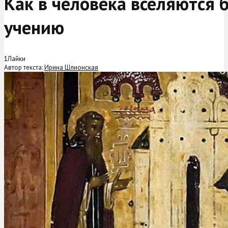
Как в человека вселяются 
учению
1
Лайки
Автор текста:
Ирина Шлионская