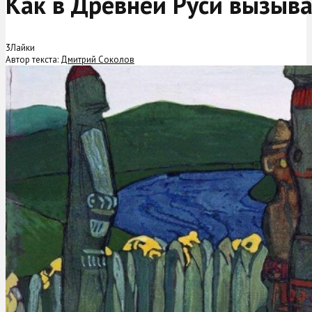
Как в Древней Руси вызыв
3
Лайки
Автор текста:
Дмитрий Соколов