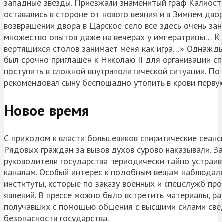
западные звёзды. Приезжали знаменитый граф Калиостр
оставались в стороне от нового веяния и в Зимнем дв
возвращении двора в Царское село все здесь очень за
множество опытов даже на вечерах у императрицы… К 
вертящихся столов занимает меня как игра…» Однажды
был срочно приглашён к Николаю II для организации сп
поступить в сложной внутриполитической ситуации. По 
рекомендовал сыну беспощадно утопить в крови перву
Новое время
С приходом к власти большевиков спиритические сеансы
Рядовых граждан за вызов духов сурово наказывали. 
руководители государства периодически тайно устраи
каналам. Особый интерес к подобным вещам наблюдался
институты, которые по заказу военных и спецслужб пр
явлений. В прессе можно было встретить материалы, р
получавших с помощью общения с высшими силами свед
безопасности государства.