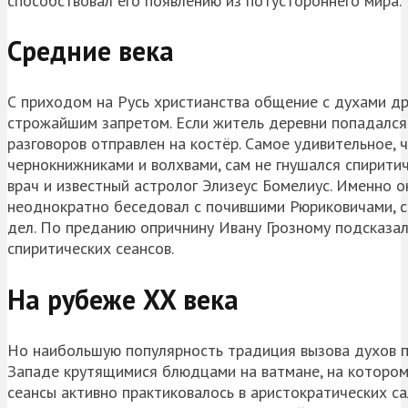
способствовал его появлению из потустороннего мира.
Средние века
С приходом на Русь христианства общение с духами др
строжайшим запретом. Если житель деревни попадался
разговоров отправлен на костёр. Самое удивительное, 
чернокнижниками и волхвами, сам не гнушался спиритич
врач и известный астролог Элизеус Бомелиус. Именно о
неоднократно беседовал с почившими Рюриковичами, сп
дел. По преданию опричнину Ивану Грозному подсказал
спиритических сеансов.
На рубеже XX века
Но наибольшую популярность традиция вызова духов пр
Западе крутящимися блюдцами на ватмане, на котором 
сеансы активно практиковалось в аристократических с