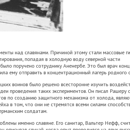
енты над славянами. Причиной этому стали массовые г
тирования, попадая в холодную воду северной части
 было поручено сотруднику
Аненербе
. Это был врач кон
лила ему отправить в концентрационный лагерь родного 
ецких воинов было решено всесторонне изучить воздейс
деи проведения таких экспериментов. Он писал
Рашеру
о
ов по созданию защитного механизма от холода, являю
йха в том, что они не стремятся всеми силами способст
ерманским солдатам.
соблены именно славяне. Его санитар, Вальтер
Нефф
, счи
н описывал случай, когда опыт проводился на двух русс