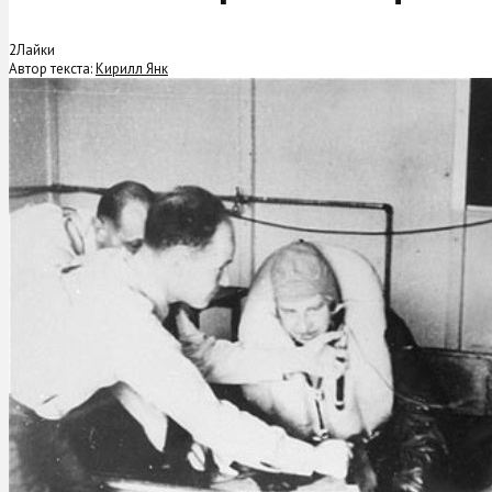
2
Лайки
Автор текста:
Кирилл Янк