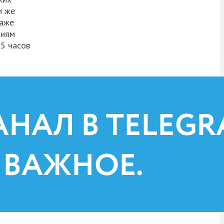
и же
Даже
ниям
 5 часов