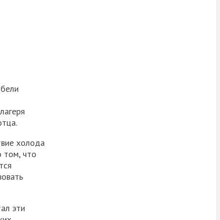
ибели
цлагеря
отца.
твие холода
 том, что
тся
вовать
тал эти
ких