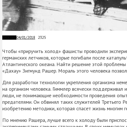
04/01/2018
2325
ЗАГАДКИ
Чтобы «приручить холод» фашисты проводили эксперим
германских летчиков, которые погибали после катапуль
Атлантического океана. Найти решение этой проблемы
«Дахау»
Зигмунд
Рашер
. Мораль этого человека позво
Для разработки технологии укрепления организма нем
на организм человека.
Гиммлер
всячески поддерживал и
люди, не понимающие необходимости проведения опыт
предателями. Он обвинял таких служителей Третьего Ре
изобретению методики, которая спасет жизнь многим г
По мнению
Рашера
, лучше всего к холоду были приспо
экспериментами самыми страшными. В своих мемуарах о