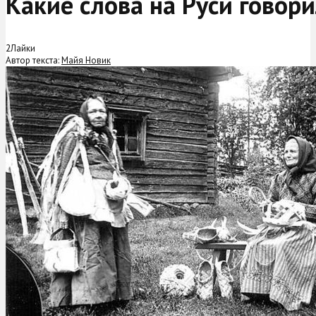
Какие слова на Руси говор
2
Лайки
Автор текста:
Майя Новик