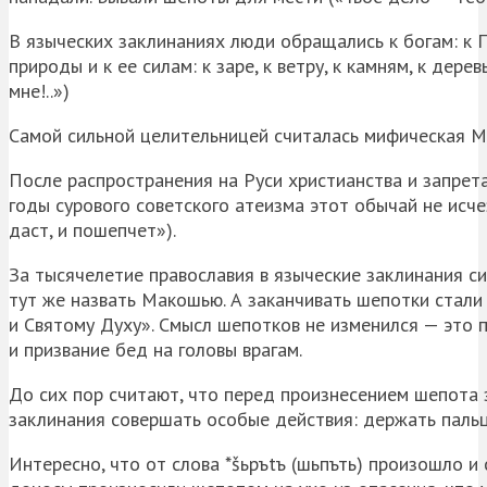
В языческих заклинаниях люди обращались к богам: к Пе
природы и к ее силам: к заре, к ветру, к камням, к дер
мне!..»)
Самой сильной целительницей считалась мифическая М
После распространения на Руси христианства и запрет
годы сурового советского атеизма этот обычай не исче
даст, и пошепчет»).
За тысячелетие православия в языческие заклинания си
тут же назвать Макошью. А заканчивать шепотки стали 
и Святому Духу». Смысл шепотков не изменился — это п
и призвание бед на головы врагам.
До сих пор считают, что перед произнесением шепота з
заклинания совершать особые действия: держать паль
Интересно, что от слова *šьръtъ (шьпъть) произошло и 