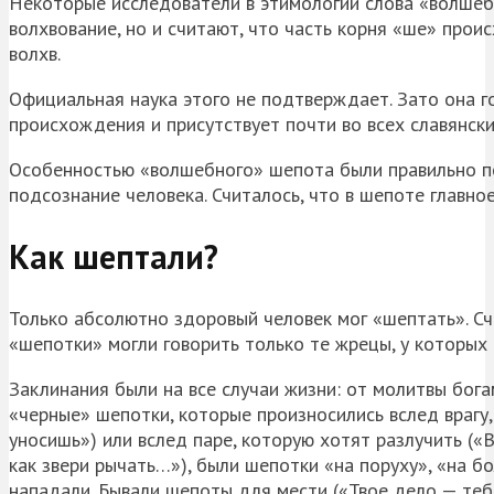
Некоторые исследователи в этимологии слова «волшебн
волхвование, но и считают, что часть корня «ше» прои
волхв.
Официальная наука этого не подтверждает. Зато она г
происхождения и присутствует почти во всех славянски
Особенностью «волшебного» шепота были правильно п
подсознание человека. Считалось, что в шепоте главно
Как шептали?
Только абсолютно здоровый человек мог «шептать». Сч
«шепотки» могли говорить только те жрецы, у которых 
Заклинания были на все случаи жизни: от молитвы богам
«черные» шепотки, которые произносились вслед врагу,
уносишь») или вслед паре, которую хотят разлучить («Вм
как звери рычать…»), были шепотки «на поруху», «на б
нападали. Бывали шепоты для мести («Твое дело — тебе