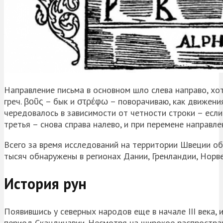
Направление письма в основном шло слева направо, хот
греч. βοῦς – бык и στρέφω – поворачиваю, как движения
чередовалось в зависимости от четности строки – если 
третья – снова справа налево, и при перемене направле
Всего за время исследований на территории Швеции об
тысяч обнаружены в регионах Дании, Гренландии, Норве
История рун
Появившись у северных народов еще в начале III века,
период Скандинавии. Несмотря на широкое распростран