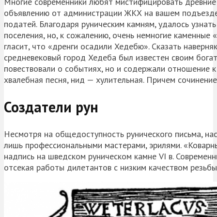
Многие современники любят мистифицировать древние з
объявлению от администрации ЖКХ на вашем подъезде.
податей. Благодаря руническим камням, удалось узнат
поселения, но, к сожалению, очень немногие каменные 
гласит, что «дренги осадили Хедебю». Сказать наверняк
средневековый город Хедеба был известен своим богатс
повествовали о событиях, но и содержали отношение к
хвалебная песня, нид — хулительная. Причем сочинени
Создатели рун
Несмотря на общедоступность рунического письма, н
лишь профессиональными мастерами, эрилями. «Коварны
надпись на шведском руническом камне VI в. Современн
отсекая работы дилетантов с низким качеством резьбы