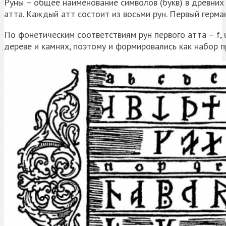
Руны – общее наименование символов (букв) в древних 
атта. Каждый атт состоит из восьми рун. Первый герм
По фонетическим соответствиям рун первого атта – f, u, 
дереве и камнях, поэтому и формировались как набор 