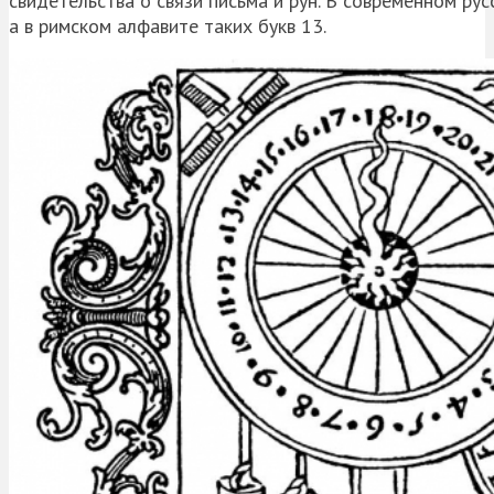
свидетельства о связи письма и рун. В современном ру
а в римском алфавите таких букв 13.