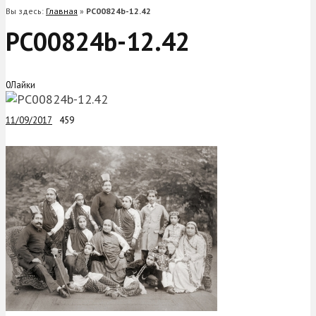
Вы здесь:
Главная
»
PC00824b-12.42
PC00824b-12.42
0
Лайки
11/09/2017
459