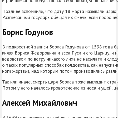
игрой внезапно почувствовал себя плохо, упал навзничь 
Позднее вспомнили, что дату 18 марта называли царю 
Разгневанный государь обещал их сжечь, если пророчес
Борис Годунов
В подкрестной записи Бориса Годунова от 1598 года бы
князя Бориса Федоровича и всеа Руси и его Царицу, и и
ведовством по ветру никакого лиха не насылати и след
о таких популярных способах колдовства, как напускан
ноги жертвы), над которым потом производились разли
Так или иначе, смерть царя Бориса тоже выглядит стра
Потом у него началось кровотечение из носа и ушей, ца
Алексей Михайлович
В 1639 году вышел царский указ, повелевающий «золо