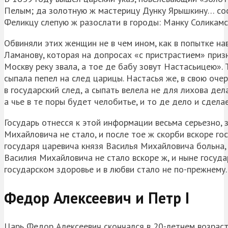
Пелым; да золотную ж мастерицу Дунку Ярышкину… сос
Феликцу слепую ж разослати в городы: Манку Соликамск
Обвиняли этих женщин не в чем ином, как в попытке на
Ламанову, которая на допросах «с пристрастием» призн
Москву реку звала, а тое де бабу зовут Настасьицею».
сыпала пепел на след царицы. Настасья же, в свою оче
в государский след, а сыпать велела не для лихова дел
а чье в те поры будет челобитье, и то де дело и сдела
Государь отнесся к этой информации весьма серьезно, 
Михайловича не стало, и после тое ж скорби вскоре г
государя царевича князя Василья Михайловича больна, 
Василия Михайловича не стало вскоре ж, и ныне госуд
государском здоровье и в любви стало не по-прежнем
Федор Алексеевич и Петр I
Царь Федор Алексеевич скончался в 20-летнем возрас