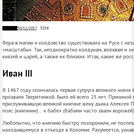
30/11/2017
3254
ЗАГАДКИ
Вера в магию и колдовство существовала на Руси с не
«масштабы». Так, неоднократно колдунам, волхвам и зн
князей и царей, а также их близких. Итак, какие же ро
Иван III
В 1467 году скончалась первая супруга великого князя
прозвали Тверитянкой. Было ей всего 25 лет. Причино
прислуживавшую великой княгине жену дьяка Алексея 
пояс (княгинин)… к бабе» (бабами часто звали ворожей)
Любопытно, что княгиню быстро похоронили, не поспеш
находившемуся в отъезде в Коломне. Разумеется, узнав 