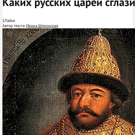
Каких русских царей сглаз
1
Лайки
Автор текста:
Ирина Шлионская