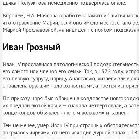
дьяка Полуэктова немедленно подверглась опале.
Впрочем, Н.А. Маясова в работе «Памятник шитья моск
что отравление Марии, если оно имело место, стало ре
Марией Ярославовной, «а инцидент с поясом подсказан 
Иван Грозный
Иван IV прославился патологической подозрительностью
его самого или членов его семьи. Так, в 1572 году, исп
его первую супругу, царицу Анастасию, «извели злые л
отравлена вражьим «злокозньством», а третья испорче
По приказу царя был обвинен в колдовстве новгородски
их предали лютой казни – сначала четвертовали, а за
конце концов объявлен «лютым волхвом» и казнен.
Тем не менее, умер Иван IV при странных обстоятельств
покрылось чирьями, от него исходил дурной запах… 18 