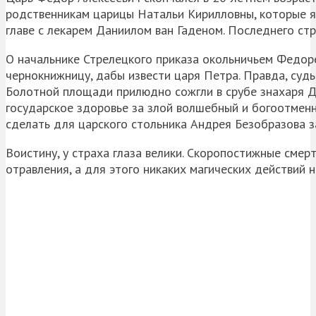
родственникам царицы Натальи Кирилловны, которые 
главе с лекарем Даниилом ван Гаденом. Последнего стр
О начальнике Стрелецкого приказа окольничьем Федор
чернокнижницу, дабы извести царя Петра. Правда, судь
Болотной площади прилюдно сожгли в срубе знахаря Д
государское здоровье за злой волшебный и богоотменн
сделать для царского стольника Андрея Безобразова з
Воистину, у страха глаза велики. Скоропостижные смер
отравления, а для этого никаких магических действий н