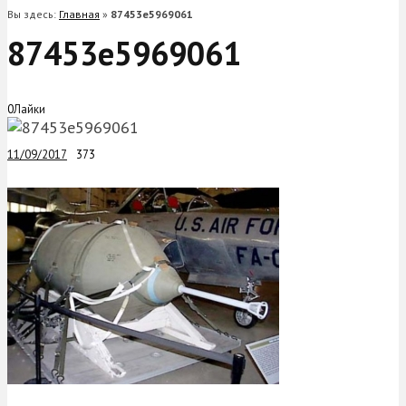
Вы здесь:
Главная
»
87453e5969061
87453e5969061
0
Лайки
11/09/2017
373