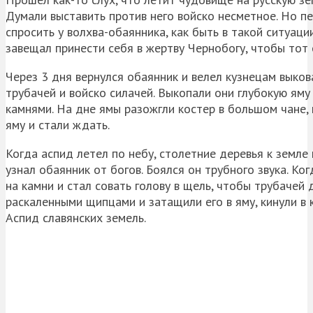
Думали выставить против него войско несметное. Но п
спросить у волхва-
обаянника
, как быть в такой ситуаци
завещал принести себя в жертву Чернобогу, чтобы тот 
Через 3 дня вернулся
обаянник
и велел кузнецам выков
трубачей и войско силачей. Выкопали они глубокую яму
камнями. На дне ямы разожгли костер в большом чане, 
яму и стали ждать.
Когда аспид летел по небу, столетние деревья к земле
узнал
обаянник
от богов. Боялся он трубного звука. Ко
на камни и стал совать голову в щель, чтобы трубачей 
раскаленными щипцами и затащили его в яму, кинули в 
Аспид славянских земель.