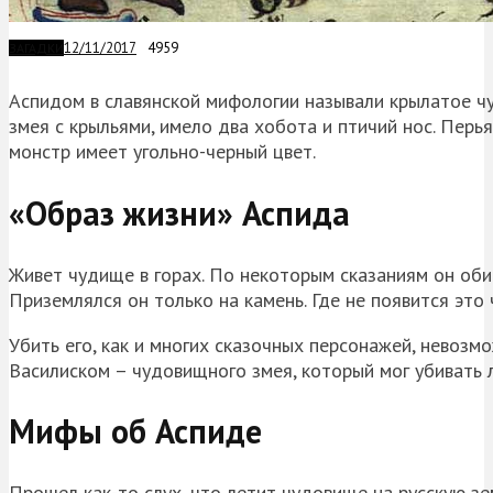
12/11/2017
4959
ЗАГАДКИ
Аспидом в славянской мифологии называли крылатое ч
змея с крыльями, имело два хобота и птичий нос. Перь
монстр имеет угольно-черный цвет.
«Образ жизни» Аспида
Живет чудище в горах. По некоторым сказаниям он обит
Приземлялся он только на камень. Где не появится это
Убить его, как и многих сказочных персонажей, невозм
Василиском – чудовищного змея, который мог убивать
Мифы об Аспиде
Прошел как-то слух, что летит чудовище на русскую зем