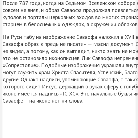
После 787 года, когда на Седьмом Вселенском соборе 
совсем не внял, и образ Саваофа продолжал появлятьс
куполов и порталы церковных входов во многих страна
старцем в белоснежных одеждах, в окружении облаков
На Руси табу на изображение Саваофа наложил в XVII 
Саваофа образ в предь не писати» — гласил документ. 
не видел, а потому, как он выглядит, никто знать не м
это не остановило иконописцев. Лик Саваофа непременн
«Сопрестолие». Подобные изображения украшали внутр
могут служить храм Христа Спасителя, Успенский, Благ
другие. Однако надписи, упоминающие Саваофа, с таких
которого сидит Иисус, держащий в руках сферу с голуб
иконе имеется надпись «IС ХС». Это начальные буквы и
Саваофе – на иконе нет ни слова.