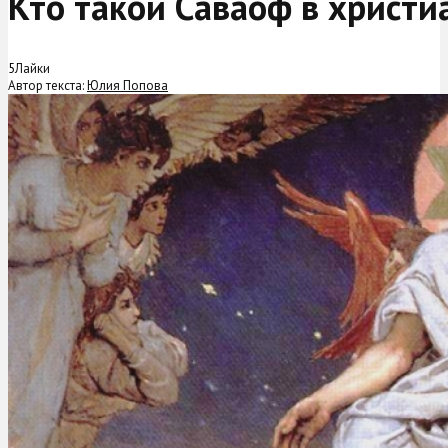
Кто такой Саваоф в христи
5
Лайки
Автор текста:
Юлия Попова