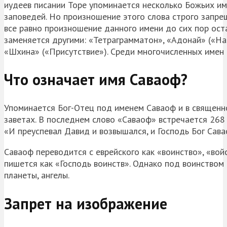
иудеев писании Торе упоминается несколько Божьих име
заповедей. Но произношение этого слова строго запре
все равно произношение данного имени до сих пор оста
заменяется другими: «Тетраграмматон», «Адонай» («На
«Шхина» («Присутствие»). Среди многочисленных имен 
Что означает имя Саваоф?
Упоминается Бог-Отец под именем Саваоф и в священной
заветах. В последнем слово «Саваоф» встречается 268
«И преуспевал Давид и возвышался, и Господь Бог Сава
Саваоф переводится с еврейского как «воинство», «вой
пишется как «Господь воинств». Однако под воинством п
планеты, ангелы.
Запрет на изображение