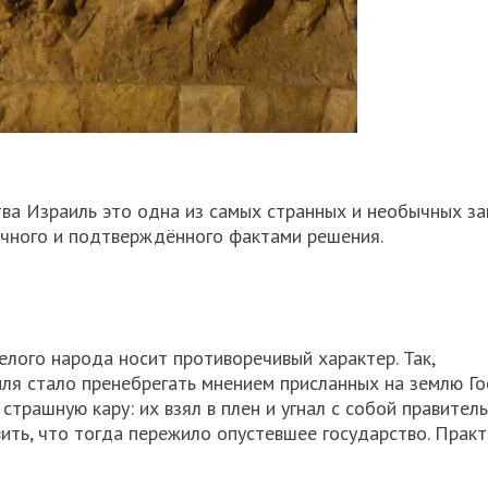
ва Израиль это одна из самых странных и необычных за
ачного и подтверждённого фактами решения.
лого народа носит противоречивый характер. Так,
ля стало пренебрегать мнением присланных на землю Г
трашную кару: их взял в плен и угнал с собой правител
ть, что тогда пережило опустевшее государство. Практ