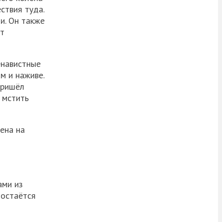
ствия туда.
ли. Он также
т
енавистные
м и наживе.
пришёл
 мстить
ена на
ами из
 остаётся