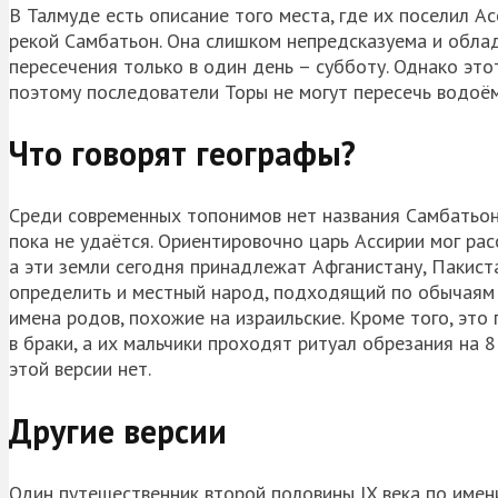
В Талмуде есть описание того места, где их поселил А
рекой
Самбатьон
. Она слишком непредсказуема и обла
пересечения только в один день – субботу. Однако эт
поэтому последователи Торы не могут пересечь водоём
Что говорят географы?
Среди современных топонимов нет названия
Самбатьо
пока не удаётся. Ориентировочно царь Ассирии мог рас
а эти земли сегодня принадлежат Афганистану, Пакист
определить и местный народ, подходящий по обычаям и
имена родов, похожие на израильские. Кроме того, это
в браки, а их мальчики проходят ритуал обрезания на 
этой версии нет.
Другие версии
Один путешественник второй половины IX века по име