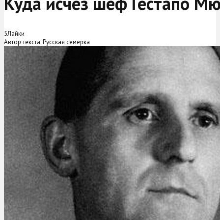
Куда исчез шеф Гестапо М
5
Лайки
Автор текста: Русская семерка