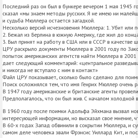
Последний раз он был в бункере вечером 1 мая 1945 г
сказал «мы знаем методы русских. Я не имею ни малейш
и судьба Мюллера остается загадкой.
Несколько версий исчезновения Мюллера: 1. Убит или п
2. Бежал из Берлина в южную Америку, где жил до конца
3. Был принят на работу в США или в СССР в качестве ш
ЦРУ раскрыло документы Мюллера в 2001 году по Зак
попыток американских агентств найти Мюллера в 2001
дает следующий комментарий: «центральное разведыв
и никогда не вступало с ним в контакт»
Файл ЦРУ показывает, сколько было сделано для поимк
Поиск осложнялся тем, что имя Генрих Мюллер очень р
В 1947 году американские и британские агенты провел
Предполагалось, что он был жив. С началом холодной 
В 1960 году после поимки Адольфа Эйхмана вызвал нов
интересующей информации, но высказал свое мнение, 
В 60-х годах Запад обвинили в сокрытии Мюллера, и су
самом деле человека звали Фрэнсис Уиллард Кит, и пос