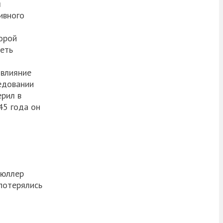
л
ивного
орой
сеть
 влияние
едовании
ерил в
45 года он
Мюллер
 потерялись