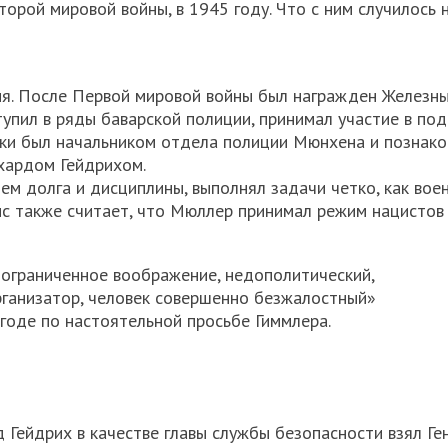
орой мировой войны, в 1945 году. Что с ним случилось 
рия. После Первой мировой войны был награжден Железн
ступил в ряды баварской полиции, принимал участие в по
ики был начальником отдела полиции Мюнхена и познак
хардом Гейдрихом.
м долга и дисциплины, выполнял задачи четко, как воен
нс также считает, что Мюллер принимал режим нацистов
«ограниченное воображение, недополитический,
рганизатор, человек совершенно безжалостный»
годе по настоятельной просьбе Гиммлера.
 Гейдрих в качестве главы службы безопасности взял Ге