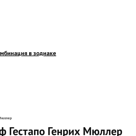
омбинация в зодиаке
 Мюллер
ф Гестапо Генрих Мюллер