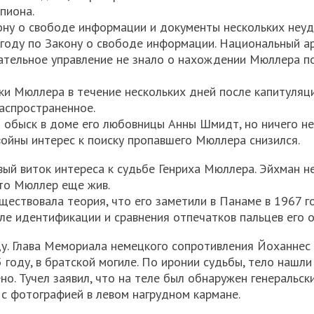
пиона.
ону о свободе информации и документы нескольких неу
 году по Закону о свободе информации. Национальный 
ательное управление не знало о нахождении Мюллера п
и Мюллера в течение нескольких дней после капитуляци
аспространенное.
и обыск в доме его любовницы Анны Шмидт, но ничего не
войны интерес к поиску пропавшего Мюллера снизился.
ый виток интереса к судьбе Генриха Мюллера. Эйхман н
что Мюллер еще жив.
ществовала теория, что его заметили в Панаме в 1967 г
ле идентификации и сравнения отпечатков пальцев его о
ду. Глава Мемориала немецкого сопротивления Йоханнес
году, в братской могиле. По иронии судьбы, тело нашли
о. Тучел заявил, что на теле был обнаружен генеральск
с фотографией в левом нагрудном кармане.