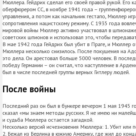
Мюллера. Гейдрих сделал его своей правой рукой. Его 
оберфюрером СС, в ноябре 1941 года – группенфюрером
управления, а потом как начальник гестапо, Мюллер иг
сопротивления нацистскому режиму. С 1935 года вовле
мировой войны Мюллер активно участвовал в шпионаже 
советских шпионов и использовал это, чтобы передав
В мае 1942 года Гейдрих был убит в Праге, и Мюллер о
Мюллера несколько снизилось. После покушения на Адо
это дела. Он арестовал больше 5000 человек. В после
победу Германии – он считал, что наступление в Арден
был в числе последней группы верных Гитлеру людей.
После войны
Последний раз он был в бункере вечером 1 мая 1945 г
сказал «мы знаем методы русских. Я не имею ни малейш
и судьба Мюллера остается загадкой.
Несколько версий исчезновения Мюллера: 1. Убит или п
2. Бежал из Берлина в южную Америку, где жил до конца