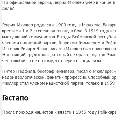
По официальной версии, Генрих Мюллер умер в конце Вт
деле?
Генрих Мюллер родился в 1900 году, в Мюнхене, Бава
крестами 1 и 2 степени за отвагу в бою. В 1919 году в
выступлений коммунистов. В годы Веймарской республ
членами нацисткой партии, Генрихом Гиммлером и Рейн
Историк Ричард Эванс писал: «Мюллер был приверженце
Настоящий трудоголик, который не брал отпуска». Эва
честолюбия, а не потому, что верил в социализм.
Питер Падфилд, биограф Гиммлера, писал о Мюллере: 
недоидеологический, фанатик профессии. Способный о
Мюллер стал членом нацистской партии только в 1939 
Гестапо
После прихода нацистов к власти в 1933 году Рейнхард