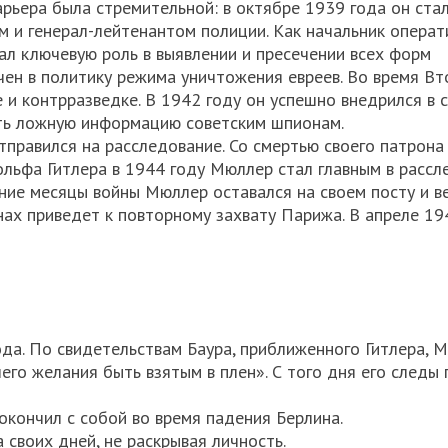
карьера была стремительной: в октябре 1939 года он ста
 и генерал-лейтенантом полиции. Как начальник операт
рал ключевую роль в выявлении и пресечении всех форм
чен в политику режима уничтожения евреев. Во время Вт
и контрразведке. В 1942 году он успешно внедрился в 
ать ложную информацию советским шпионам.
тправился на расследование. Со смертью своего патрона
льфа Гитлера в 1944 году Мюллер стал главным в рассл
дние месяцы войны Мюллер оставался на своем посту и в
нах приведет к повторному захвату Парижа. В апреле 19
ода. По свидетельствам Баура, приближенного Гитлера, 
его желания быть взятым в плен». С того дня его следы
окончил с собой во время падения Берлина.
 своих дней, не раскрывая личность.