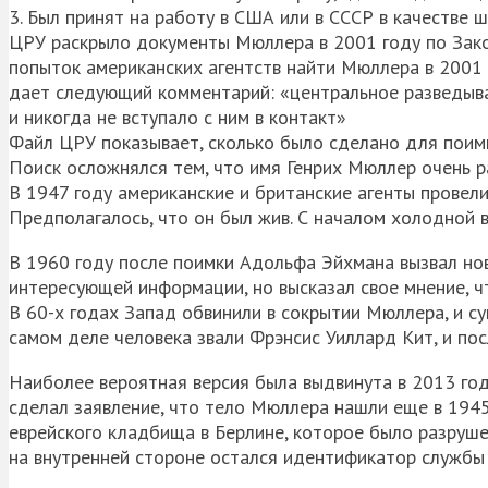
3. Был принят на работу в США или в СССР в качестве ш
ЦРУ раскрыло документы Мюллера в 2001 году по Зак
попыток американских агентств найти Мюллера в 2001
дает следующий комментарий: «центральное разведыв
и никогда не вступало с ним в контакт»
Файл ЦРУ показывает, сколько было сделано для поимк
Поиск осложнялся тем, что имя Генрих Мюллер очень р
В 1947 году американские и британские агенты провел
Предполагалось, что он был жив. С началом холодной 
В 1960 году после поимки Адольфа Эйхмана вызвал нов
интересующей информации, но высказал свое мнение, 
В 60-х годах Запад обвинили в сокрытии Мюллера, и су
самом деле человека звали Фрэнсис Уиллард Кит, и пос
Наиболее вероятная версия была выдвинута в 2013 го
сделал заявление, что тело Мюллера нашли еще в 1945 
еврейского кладбища в Берлине, которое было разрушен
на внутренней стороне остался идентификатор службы 