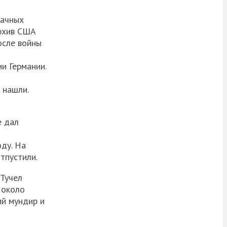
дачных
архив США
осле войны
и Германии.
 нашли.
е дал
оду. На
тпустили.
 Тучел
 около
ий мундир и