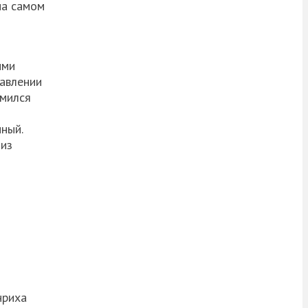
на самом
ыми
давлении
омился
ный.
 из
нриха