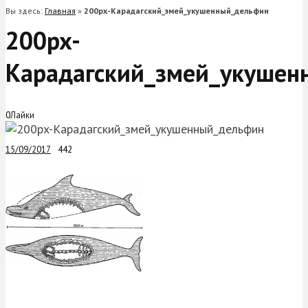
Вы здесь:
Главная
»
200px-Карадагский_змей_укушенный_дельфин
200px-
Карадагский_змей_укушен
0
Лайки
15/09/2017
442