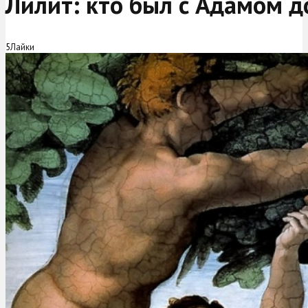
Лилит: кто был с Адамом д
5
Лайки