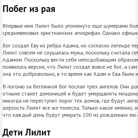
Побег из рая
Впервые имя Лилит было упомянуто еще шумерами боле
средневековых христианских апокрифах. Однако официа
Бог создал Еву из ребра Адама, но согласно легенде п
Лилит совсем не слушалась мужа, поскольку считала себя
Адамом. Поскольку вести себя неподобающим образом д
появилась версия, что Лилит создал вовсе не Бог, а са
она это добровольно, в то время как Адам и Ева были и
В погоню за беглянкой Бог послал трех ангелов. Они до
отныне станет демоницей и будет умерщвлять младенце
никогда не переступит порог тех домов, где будут анге
дерзость Лилит все же понесла. Только какое именно, 
что каждый день будут умирать 100 из рожденных ею 
Дети Лилит