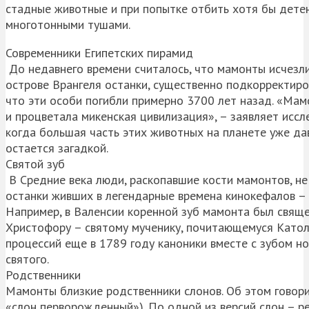
стадные животные и при попытке отбить хотя бы дете
многотонными тушами.
Современники Египетских пирамид
До недавнего времени считалось, что мамонты исчезли 
острове Врангеля останки, существенно подкорректиро
что эти особи погибли примерно 3700 лет назад. «Мам
и процветала микенская цивилизация», – заявляет исс
когда большая часть этих животных на планете уже дав
остается загадкой.
Святой зуб
В Средние века люди, раскопавшие кости мамонтов, не
останки живших в легендарные времена кинокефалов – 
Например, в Валенсии коренной зуб мамонта был свящ
Христофору – святому мученику, почитающемуся Катол
процессий еще в 1789 году каноники вместе с зубом н
святого.
Родственники
Мамонты близкие родственники слонов. Об этом говорит
«слон перворожденный»). По одной из версий слон – р