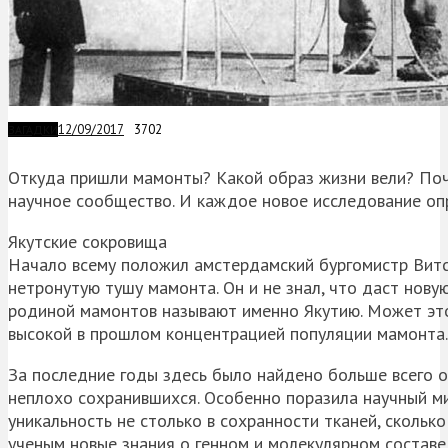
12/09/2017
3702
ЗАГАДКИ
Откуда пришли мамонты? Какой образ жизни вели? Поч
научное сообщество. И каждое новое исследование о
Якутские сокровища
Начало всему положил амстердамский бургомистр Витсе
нетронутую тушу мамонта. Он и не знал, что даст нов
родиной мамонтов называют именно Якутию. Может это 
высокой в прошлом концентрацией популяции мамонта.
За последние годы здесь было найдено больше всего о
неплохо сохранившихся. Особенно поразила научный ми
уникальность не столько в сохранности тканей, скольк
ученым новые знания о генном и молекулярном состав