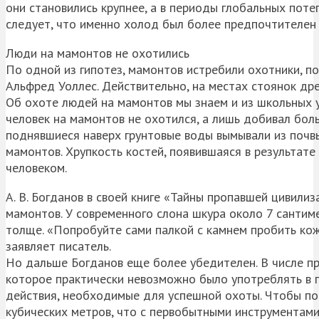
они становились крупнее, а в периоды глобальных потеп
следует, что именно холод был более предпочтителен 
Люди на мамонтов не охотились
По одной из гипотез, мамонтов истребили охотники, по
Альфред Уоллес. Действительно, на местах стоянок др
Об охоте людей на мамонтов мы знаем и из школьных 
человек на мамонтов не охотился, а лишь добивал бол
поднявшиеся наверх грунтовые воды вымывали из почвы
мамонтов. Хрупкость костей, появившаяся в результат
человеком.
А. В. Богданов в своей книге «Тайны пропавшей цивил
мамонтов. У современного слона шкура около 7 сантиме
толще. «Попробуйте сами палкой с камнем пробить кож
заявляет писатель.
Но дальше Богданов еще более убедителен. В числе пр
которое практически невозможно было употреблять в 
действия, необходимые для успешной охоты. Чтобы по
кубических метров, что с первобытными инструментами 