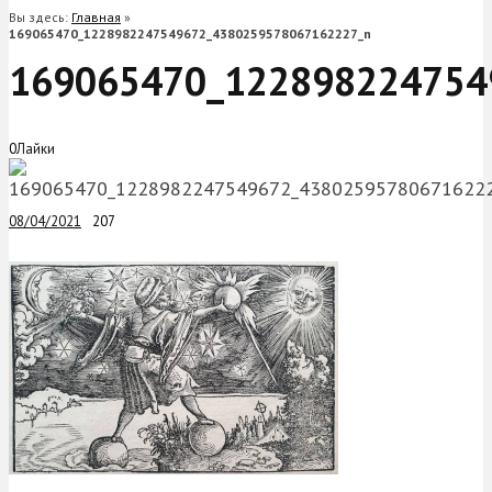
Вы здесь:
Главная
»
169065470_1228982247549672_4380259578067162227_n
169065470_122898224754
0
Лайки
08/04/2021
207