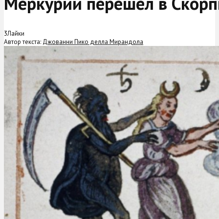
Меркурий перешел в Скорп
3
Лайки
Автор текста:
Джованни Пико делла Мирандола