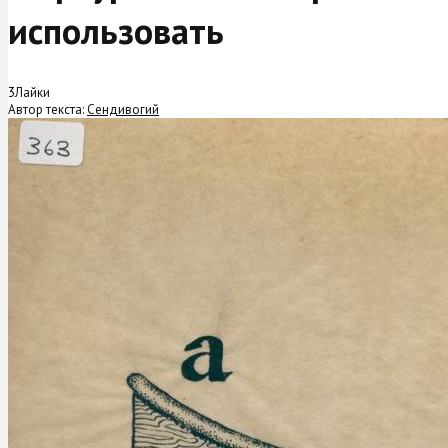
использовать
3
Лайки
Автор текста:
Сендивогий