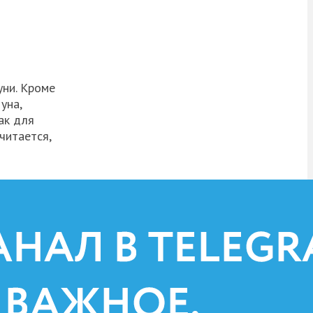
уни. Кроме
уна,
ак для
читается,