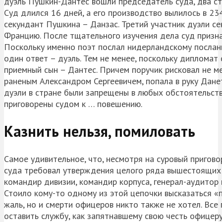
дуэль Пушкин-Дантес вошли председатель суда, два с
Суд длился 16 дней, а его производство вылилось в 23
секундант Пушкина – Данзас. Третий участник дуэли с
Францию. После тщательного изучения дела суд признал
Поскольку именно поэт послал нидерландскому посланн
один ответ – дуэль. Тем не менее, поскольку дипломат 
приемный сын – Дантес. Причем поручик рисковал не ме
раненым Александром Сергеевичем, попала в руку Данетс
дуэли в стране были запрещены в любых обстоятельст
приговорены судом к … повешению.
Казнить нельзя, помиловать
Самое удивительное, что, несмотря на суровый пригово
суда требовал утверждения целого ряда вышестоящих и
командир дивизии, командир корпуса, генерал-аудитор
Стоило кому-то одному из этой цепочки высказаться «п
жаль, но и смерти офицеров никто также не хотел. Все
оставить службу, как запятнавшему свою честь офицеру.