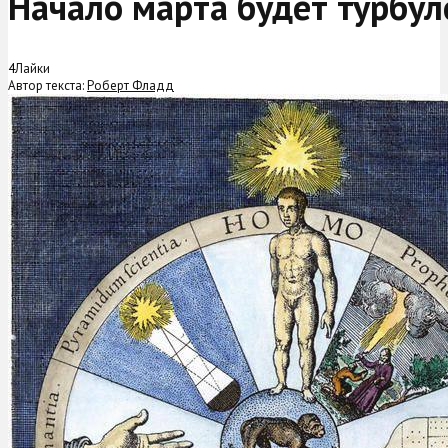
Начало марта будет турбул
4
Лайки
Автор текста:
Роберт Фладд