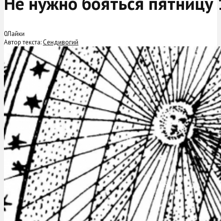
Не нужно бояться пятницу 
0
Лайки
Автор текста:
Сендивогий