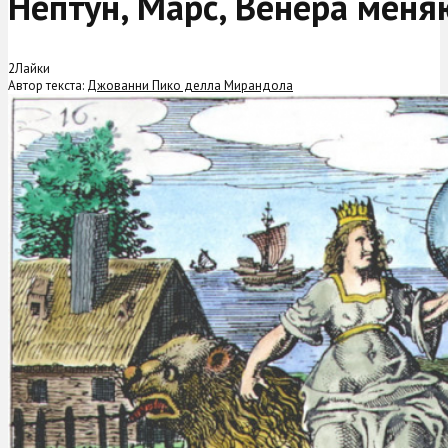
Нептун, Марс, Венера меня
2
Лайки
Автор текста:
Джованни Пико делла Мирандола