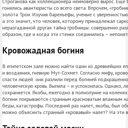
Строганова как коллекционера неимоверно вырос. Еще 
гонялись авантюристы со всего света. Впрочем, «гробн
золота Трои. Изучив барельефы, ученые с уверенностью 
а это значит, что человек, которому принадлежал сарк
неразгаданной другая тайна гробницы: совершенно раз
образом, где и когда эти стенки соединились – непонят
Кровожадная богиня
В египетском зале можно найти один из древнейших ег
и воздаяния, гневную Мут-Сохмет. Согласно мифу, кро
спасти людей: они разлили перед богиней подкрашенно
человеческую кровь. Выпила – и успокоилась. Однако, 
сохраняется. Якобы, ежегодно в полнолуние на коленях
богини покрываются странным красноватым влажным на
беды, катастрофы. Последний раз налет, якобы, был обн
можно объяснить странный «кровавый» налет? На эти в