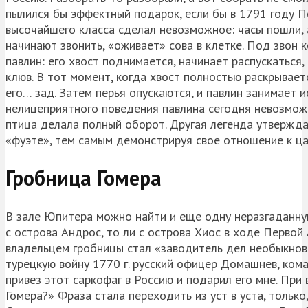
пылился бы эффектный подарок, если бы в 1791 году П
высочайшего класса сделал невозможное: часы пошли, 
начинают звонить, «оживает» сова в клетке. Под звон 
павлин: его хвост поднимается, начинает распускаться,
клюв. В тот момент, когда хвост полностью раскрываетс
его… зад. Затем перья опускаются, и павлин занимает 
нелицеприятного поведения павлина сегодня невозможн
птица делала полный оборот. Другая легенда утвержда
«фуэте», тем самым демонстрируя свое отношение к ца
Гробница Гомера
В зале Юпитера можно найти и еще одну неразгаданную
с острова Андрос, то ли с острова Хиос в ходе Перво
владельцем гробницы стал «заводитель дел необыкнове
турецкую войну 1770 г. русский офицер Домашнев, ком
привез этот саркофаг в Россию и подарил его мне. При 
Гомера?» Фраза стала переходить из уст в уста, только