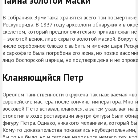
Тайна золотой маски
В собраниях Эрмитажа хранятся всего три посмертные а
Рескупорида. В 1837 году археологи обнаружили в окре
скелетом, который предположительно принадлежал не и
– золотой венок, лицо скрыто золотой маской. Вокруг
числе серебряное блюдо с выбитым именем царя Рескуп
в саркофаге была погребена его жена, но позже засомне
лицо боспорской царицы, не подтверждена и не опрове
Кланяющийся Петр
Ореолом таинственности окружена так называемая «во
европейские мастера после кончины императора. Многи
восковой Петр вставал, кланялся, а затем указывал на д
столетии в ходе реставрации внутри фигуры были обна
фигуру Петра. Однако, никакого механизма, который бы
Кому-то доказательства показались неубедительными, 
бы то ни было, но и сегодня находится немало тех, кт