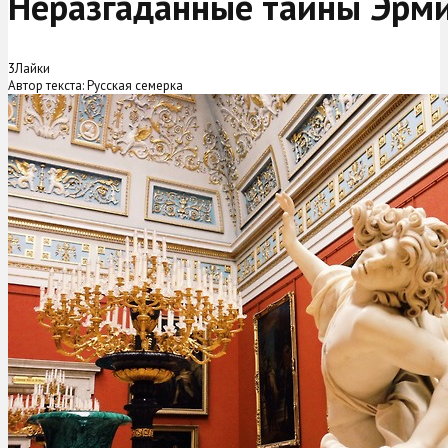
Неразгаданные тайны Эрм
3
Лайки
Автор текста: Русская семерка