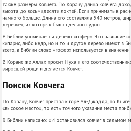
также размеры Ковчега. По Корану длина ковчега дохо
высота до восьмидесяти локтей. Если принимать в расч
намного больше. Длина его составляла 540 метров, ши
деревьев, из которых было сделано судно.
В Библии упоминается дерево «гофер». Это название вс
кипарис, либо кедр, но и то и другое дерево имеют в Б
всего, в Библии слово «гофер» используется в значении
В Коране же Аллах просит Нуха и его соотечественнико
выросшей рощи и делается Ковчег.
Поиски Ковчега
По Корану, Ковчег пристал к горе Ал-Джадда, по Книг
«высокое место», то есть точного указания места приб
В Библии написано: «И остановился ковчег в седьмом ме