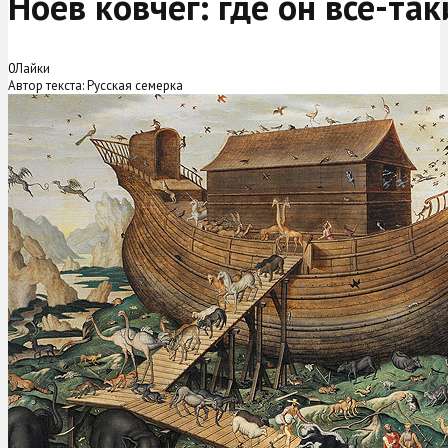
Ноев ковчег: где он все-та
0
Лайки
Автор текста: Русская семерка