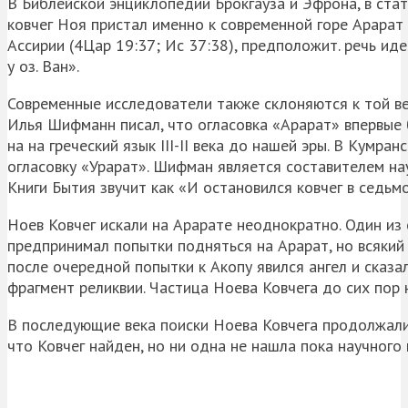
В Библейской энциклопедии Брокгауза и Эфрона, в стат
ковчег Ноя пристал именно к современной горе Арарат 
Ассирии (4Цар 19:37; Ис 37:38), предположит. речь ид
у оз. Ван».
Современные исследователи также склоняются к той вер
Илья Шифманн писал, что огласовка «Арарат» впервые 
на на греческий язык III-II века до нашей эры. В Кумр
огласовку «Урарат». Шифман является составителем на
Книги Бытия звучит как «И остановился ковчег в седьмо
Ноев Ковчег искали на Арарате неоднократно. Один из
предпринимал попытки подняться на Арарат, но всякий 
после очередной попытки к Акопу явился ангел и сказа
фрагмент реликвии. Частица Ноева Ковчега до сих пор
В последующие века поиски Ноева Ковчега продолжали
что Ковчег найден, но ни одна не нашла пока научного