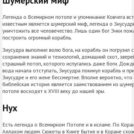
Шумерский миф
Легенда о Всемирном потопе и упоминание Ковчега вс
известным является шумерский миф, легенда о Зиусудр
уничтожить все человечество. Лишь один бог Энки пожа
построить огромный корабль.
Зиусудра выполнил волю бога, на корабль он погрузил 
сохранения знаний и технологий, домашний скот, звере
страшный потоп, которого испугались даже боги. Дождь
вода начала отступать, Зиусудра покинул корабль и при
Зиусудре и его жене бессмертие. Вполне вероятно, что
библейская история является заимствованием из шумер
потопе восходят к XVIII веку до нашей эры.
Нух
Есть легенда о Всемирном Потопе и в исламе. По Коран
Аллахом людям. Сюжеты в Книге Бытия и в Коране схож