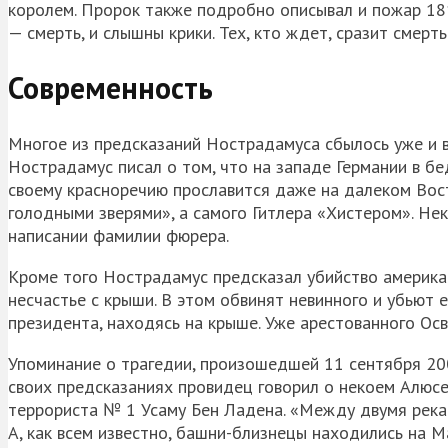
королем. Пророк также подробно описывал и пожар 181
— смерть, и слышны крики. Тех, кто ждет, сразит смерть
Современность
Многое из предсказаний Нострадамуса сбылось уже и в
Нострадамус писал о том, что на западе Германии в б
своему красноречию прославится даже на далеком Во
голодными зверями», а самого Гитлера «Хистером». Не
написании фамилии фюрера.
Кроме того Нострадамус предсказал убийство америка
несчастье с крыши. В этом обвинят невинного и убьют 
президента, находясь на крыше. Уже арестованного Ос
Упоминание о трагедии, произошедшей 11 сентября 200
своих предсказаниях провидец говорил о некоем Алюсе
террориста № 1 Усаму Бен Ладена. «Между двумя река
А, как всем известно, башни-близнецы находились на 