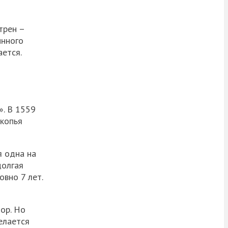
трен –
инного
ается.
». В 1559
 копья
я одна на
долгая
овно 7 лет.
ор. Но
елается