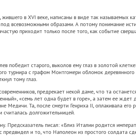
жившего в XVI веке, написаны в виде так называемых ка
 под всевозможными образами. А потому понимание ист
ачастую приходит только после того, как событие сверш
лев победит старого, выколов ему глаз в золотой клетке
ского турнира с графом Монтгомери обломок деревянного
кнул тому глаз.
овременников, предрекает некой даме, что та останетс
енный», «семь лет одна будет в горе», а затем ее ждет 
е Медичи. Та, после смерти Генриха II, оплакивала его р
ни считалась долгожительницей.
у. Предсказатель писал: «Близ Италии родится императ
ус предвидел и то, что Наполеон из простого солдата сд