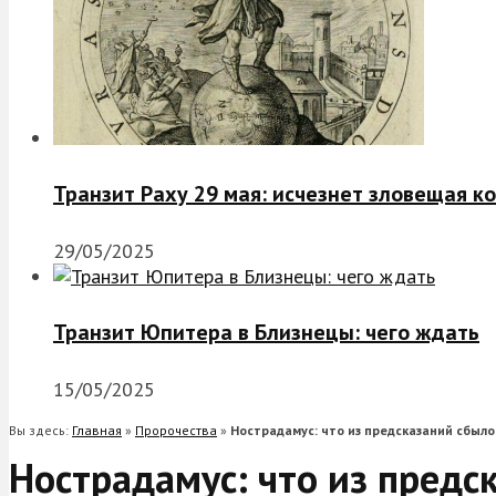
Транзит Раху 29 мая: исчезнет зловещая к
29/05/2025
Транзит Юпитера в Близнецы: чего ждать
15/05/2025
Вы здесь:
Главная
»
Пророчества
»
Нострадамус: что из предсказаний сбыло
Нострадамус: что из предс