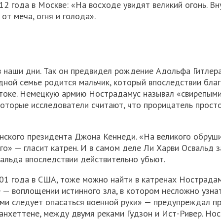
2 года в Москве: «На восходе увидят великий огонь. Вн
 от меча, огня и голода».
 наши дни. Так он предвидел рождение Адольфа Гитлера
едной семье родится мальчик, который впоследствии бла
стоке. Немецкую армию Нострадамус называл «свирепым
которые исследователи считают, что прорицатель прост
нского президента Джона Кеннеди. «На великого обруш
его» — гласит катрен. И в самом деле Ли Харви Освальд 
вальда впоследствии действительно убьют.
1 года в США, тоже можно найти в катренах Нострадаму
 — воплощении истинного зла, в котором несложно узна
ми следует опасаться военной руки» — предупреждал пр
Манхеттене, между двумя реками Гудзон и Ист-Ривер. Но