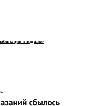
омбинация в зодиаке
сь
казаний сбылось