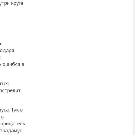
утри круга
.
годаря
и
о ошибся в
ится
застрелит
са. Так в
ть
орицатель.
страдамус