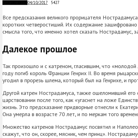
04/10/2017
5427
ПРОРОЧЕСТВА
Все предсказания великого прорицателя Нострадамуса, 
коротких четверостиший. Их содержание зашифровано
смысла того, что именно хотел сказать Нострадамус, з
Далекое прошлое
Так произошло и с катреном, гласившим, что «молодой 
году погиб король Франции Генрих II. Во время рыцар
угодил в прорезь шлема, который был на Генрихе, и прот
Другой катрен Нострадамуса, также ошеломивший его с
царствовании после того, как «угаснет на ложе Единств
жизнь. Это предсказание придворные отнесли к Екатерин
Она умерла в возрасте 70 лет, и по меркам того време
Множество катренов Нострадамус посвятил и Наполеон
скажут, что он, скорее, мясник, чем принц». Нострадам