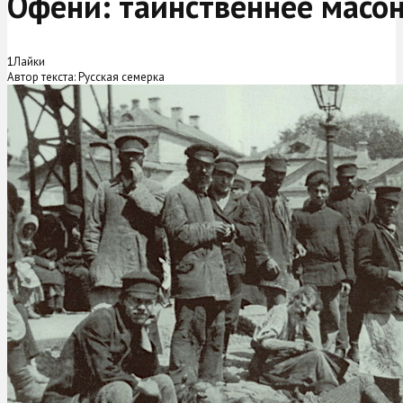
Офени: таинственнее масон
1
Лайки
Автор текста: Русская семерка