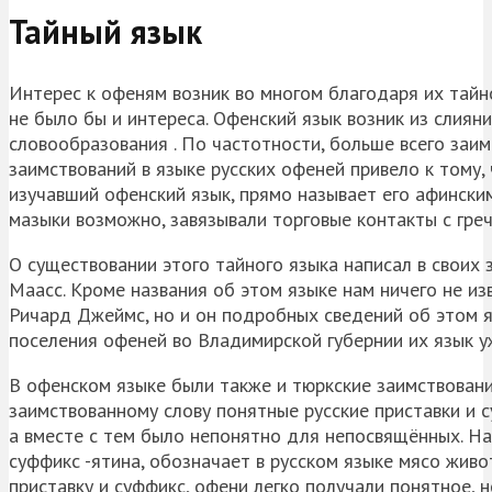
Тайный язык
Интерес к офеням возник во многом благодаря их тайно
не было бы и интереса. Офенский язык возник из слияни
словообразования . По частотности, больше всего заим
заимствований в языке русских офеней привело к тому, 
изучавший офенский язык, прямо называет его афинским
мазыки возможно, завязывали торговые контакты с гре
О существовании этого тайного языка написал в своих
Маасс. Кроме названия об этом языке нам ничего не из
Ричард Джеймс, но и он подробных сведений об этом я
поселения офеней во Владимирской губернии их язык уж
В офенском языке были также и тюркские заимствования
заимствованному слову понятные русские приставки и с
а вместе с тем было непонятно для непосвящённых. Напр
суффикс -ятина, обозначает в русском языке мясо живот
приставку и суффикс, офени легко получали понятное, н