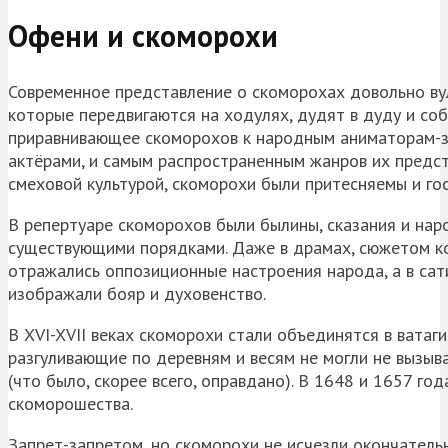
Офени и скоморохи
Современное представление о скоморохах довольно ву
которые передвигаются на ходулях, дудят в дуду и со
приравнивающее скоморохов к народным аниматорам-з
актёрами, и самым распространенным жанров их предс
смеховой культурой, скоморохи были притесняемы и гос
В репертуаре скоморохов были былины, сказания и на
существующими порядками. Даже в драмах, сюжетом ко
отражались оппозиционные настроения народа, а в са
изображали бояр и духовенство.
В XVI-XVII веках скоморохи стали объединятся в ватаги
разгуливающие по деревням и весям не могли не вызыва
(что было, скорее всего, оправдано). В 1648 и 1657 г
скоморошества.
Запрет-запретом, но скоморохи не исчезли окончатель