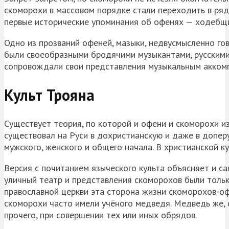
скоморохи в массовом порядке стали переходить в ряд
первые исторические упоминания об офенях — ходебщик
Одно из прозваний офеней, мазыки, недвусмысленно гов
были своеобразными бродячими музыкантами, русскими
сопровождали свои представления музыкальным акком
Культ Трояна
Существует теория, по которой и офени и скоморохи и
существовал на Руси в дохристианскую и даже в допер
мужского, женского и общего начала. В христианской к
Версия с почитанием языческого культа объясняет и с
уличный театр и представления скоморохов были тольк
православной церкви эта сторона жизни скоморохов-оф
скоморохи часто имели учёного медведя. Медведь же, 
прочего, при совершении тех или иных обрядов.