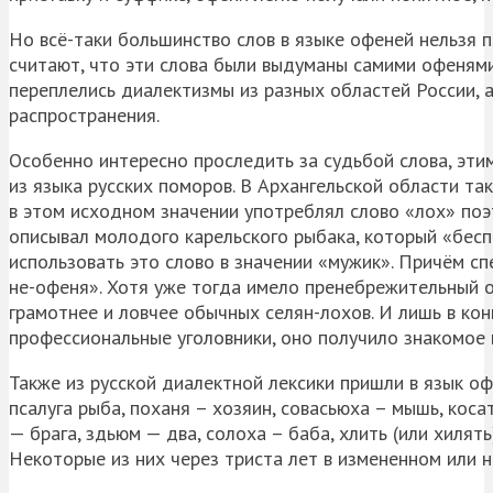
Но всё-таки большинство слов в языке офеней нельзя 
считают, что эти слова были выдуманы самими офеням
переплелись диалектизмы из разных областей России, а
распространения.
Особенно интересно проследить за судьбой слова, эти
из языка русских поморов. В Архангельской области так
в этом исходном значении употреблял слово «лох» поэ
описывал молодого карельского рыбака, который «бесп
использовать это слово в значении «мужик». Причём с
не-офеня». Хотя уже тогда имело пренебрежительный о
грамотнее и ловчее обычных селян-лохов. И лишь в кон
профессиональные уголовники, оно получило знакомое н
Также из русской диалектной лексики пришли в язык офе
псалуга рыба, поханя – хозяин, совасьюха – мышь, косат
— брага, здьюм — два, солоха – баба, хлить (или хилять
Некоторые из них через триста лет в измененном или 