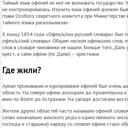
Тайный язык офеней не мог не волновать государство. 
не контролировалась. Изучить язык офеней должен был 
глава Особого секретного комитета при Министерстве 
тайного языка раскольников».
К концу 1854 года «Офен/ь/ско-русский словарь» был г
офен/ь/ский словарь». Общим числом офеньских слов, ч
слов в словаре чиновники не нашли. Больше того, Даль
крест, а сами офени (по Далю) – христиане.
Где жили?
Ареал проживания и курсирования офеней был очень ш
область. На севере офени доходили до Архангельска и 
вниз по Волге до Астрахани. На западе достигали вос
Жители других областей часто называли офеней словом
слово изначально женского рода и единственного числа 
господа и старшина) наряду со словом офеня стало об