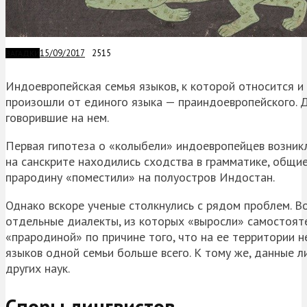
15/09/2017
2515
ЗАГАДКИ
Индоевропейская семья языков, к которой относится и р
произошли от единого языка — праиндоевропейского. Д
говорившие на нем.
Первая гипотеза о «колыбели» индоевропейцев возникл
на санскрите находились сходства в грамматике, общи
прародину «поместили» на полуостров Индостан.
Однако вскоре ученые столкнулись с рядом проблем. Во
отдельные диалекты, из которых «выросли» самостояте
«прародиной» по причине того, что на ее территории 
языков одной семьи больше всего. К тому же, данные 
других наук.
Споры лингвистов