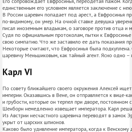
Его сопровождает Евфросинья, переодетая пажом. Когд
единственным его условием является заключение с нею
В России царевич попадает под арест, а Евфросинья п
по-видимому, он умер. На очной ставке девушка уверен
писал иноземным владыкам, о заговоре против отца и м
Судя по официальным протоколам, пытки к Евфросинье 
свою симпатию. Что же заставило ее дать показания пр
Некоторые считают, что Евфросинья была подкуплена. 
царевичу Меньшиковым, как тайный агент. Ясно одно –
Карл VI
По совету ближайшего своего окружения Алексей ищет
империи. Оказавшись в Вене, он отправляется к вице-к
и грубости, которые он терпел при дворе, постоянном с
Шенборн немедленно извещает императора. Карл решает
Из Австрии несчастного царевича переводят в замок Эр
укрыт от царских шпионов.
Каково было удивление императора, когда к Венскому 