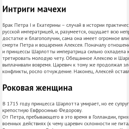
Интриги мачехи
Брак Петра I и Екатерины – случай в истории практич
русской императрицей, и, разумеется, ощущает всю неп
достатке и благополучии, сама она имеет огромное вли
смерти Петра и воцарения Алексея. Поначалу отношени
и принцессы Шарлотты императрица сильно охладела к 
третировать молодую чету. Обещанное Алексею и Шарло
выплачивали вовремя. Царевич к тому же продолжал з
конфликты, росло отчуждение. Наконец, Алексей остав
Роковая женщина
В 1715 году принцесса Шарлотта умирает, но ее супру
крепостную Евфросинью Федорову.
От Петра, пребывающего в это время в Голландии, прих
военных действиях (к чему царевич склонности не пита