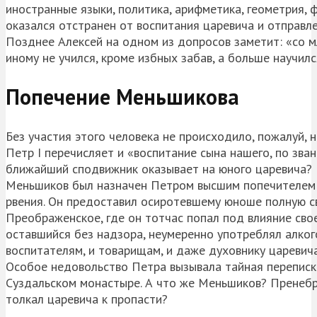
иностранные языки, политика, арифметика, геометрия, 
оказался отстранен от воспитания царевича и отправле
Позднее Алексей на одном из допросов заметит: «со м
иному не учился, кроме избных забав, а больше научилс
Попечение Меньшикова
Без участия этого человека не происходило, пожалуй, 
Петр I перечисляет и «воспитание сына нашего, по зван
ближайший сподвижник оказывает на юного царевича?
Меньшиков был назначен Петром высшим попечителем н
рвения. Он предоставил осиротевшему юноше полную сво
Преображенское, где он тотчас попал под влияние сво
оставшийся без надзора, неумеренно употреблял алкого
воспитателям, и товарищам, и даже духовнику царевича
Особое недовольство Петра вызывала тайная переписка
Суздальском монастыре. А что же Меньшиков? Пренебр
толкал царевича к пропасти?