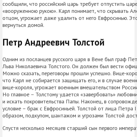
сообщили, что российский царь требует отпустить царе
«вооруженною рукою». Карл понимает, что скрывать Ал
отцом, угрожает даже удалить от него Евфросинью. Эт
вернуться домой.
Петр Андреевич Толстой
Одним из посланцев русского царя в Вене был граф Пе
Льва Николаевича Толстого. Он должен был вести офиц
Можно сказать, переговоры прошли успешно. Вице-коро
что Карл не собирается защищать его, и в случае воен
вице-короля, угрожает военным вмешательством России
Но главное – Толстому удается «завербовать» любовни
и искать покровительства Папы. Наконец, в сопровожд
условие – брак с Евфросиньей. Толстой от лица Петра I
образом, подкупом, шантажом и угрозами Толстой дост
Спустя несколько месяцев старший сын первого импера