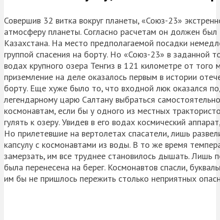
Совершив 32 витка вокруг планеты, «Союз-23» экстренн
атмосферу планеты. Согласно расчетам он должен был
Казахстана. На место предполагаемой посадки немедл
группой спасения на борту. Но «Союз-23» в заданной то
водах крупного озера Тенгиз в 121 километре от того м
приземление на деле оказалось первым в истории отеч
борту. Еще хуже было то, что входной люк оказался по
легендарному царю Салтану выбраться самостоятельно и
космонавтам, если бы у одного из местных трактористо
гулять к озеру. Увидев в его водах космический аппара
Но прилетевшие на вертолетах спасатели, лишь развел
капсулу с космонавтами из воды. В то же время темпер
замерзать, им все труднее становилось дышать. Лишь п
была перенесена на берег. Космонавтов спасли, букваль
им бы не пришлось пережить столько неприятных опас