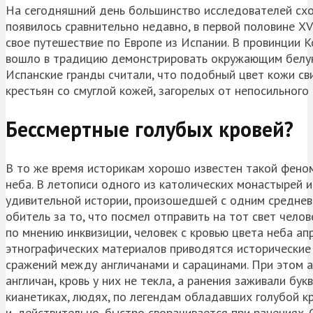
На сегодняшний день большинство исследователей сход
появилось сравнительно недавно, в первой половине XVI
свое путешествие по Европе из Испании. В провинции К
вошло в традицию демонстрировать окружающим белую
Испанские гранды считали, что подобный цвет кожи св
крестьян со смуглой кожей, загорелых от непосильног
Бессмертные голубых кровей?
В то же время историкам хорошо известен такой феном
неба. В летописи одного из католических монастырей 
удивительной истории, произошедшей с одним среднев
обитель за то, что посмел отправить на тот свет челов
по мнению инквизиции, человек с кровью цвета неба апр
этнографических материалов приводятся исторические 
сражений между англичанами и сарацинами. При этом а
англичан, кровь у них не текла, а ранения заживали бук
кианетиках, людях, по легендам обладавших голубой к
и, действительно, быстро сворачивается при ранениях.