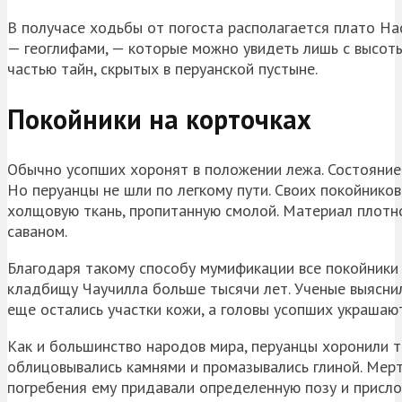
В получасе ходьбы от погоста располагается плато На
—
геоглифами
, — которые можно увидеть лишь с высот
частью тайн, скрытых в перуанской пустыне.
Покойники на корточках
Обычно усопших хоронят в положении лежа. Состояние 
Но перуанцы не шли по легкому пути. Своих покойников
холщовую ткань, пропитанную смолой. Материал плотн
саваном.
Благодаря такому способу мумификации все покойники 
кладбищу
Чаучилла
больше тысячи лет. Ученые выяснил
еще остались участки кожи, а головы усопших украшаю
Как и большинство народов мира, перуанцы хоронили те
облицовывались камнями и промазывались глиной. Мер
погребения ему придавали определенную позу и присло