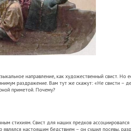
зыкальное направление, как художественный свист. Но е
минимум раздражение. Вам тут же скажут: «Не свисти – де
урной приметой. Почему?
ным стихиям. Свист для наших предков ассоциировался 
ер являлся настоящим бедствием – он сушил посевы, раз