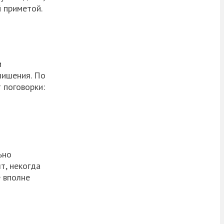
й приметой.
и
лишения. По
 поговорки:
ьно
т, некогда
е вполне