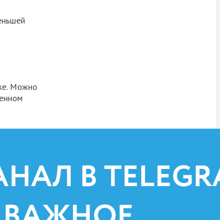
еньшей
ке. Можно
венном