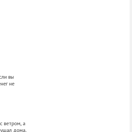
сли вы
нег не
с ветром, а
рушал дома,