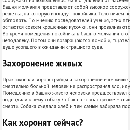
сооружают на возвышенностях в отдалении от населен
Башня молчания представляет собой высокое сооружен
решетка, на которую и кладут покойника. Тело ничем н
обглодать. По мнению последователей учения, этих пт
остаются совсем крошечные кусочки, они проваливаютс
Во время помещения покойника в башню молчания его 
неподалеку. Потом они возвращаются домой и, тщател
душе усопшего в ожидании страшного суда.
Захоронение живых
Практиковали зороастрийцы и захоронение еще живых,
смертельно больной человек не распространял зло, ид
Помещению в башню живого человека предшествовал сп
подводили к нему собаку. Собака в зороастризме – св
смерти. Собака съедала хлеб и тем самым забирала пос
Как хоронят сейчас?