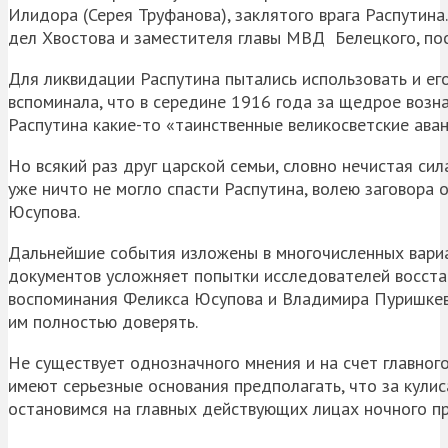
Илидора (Серея Труфанова), заклятого врага Распутина
дел Хвостова и заместителя главы МВД Белецкого, пос
Для ликвидации Распутина пытались использовать и ег
вспоминала, что в середине 1916 года за щедрое возна
Распутина какие-то «таинственные великосветские ава
Но всякий раз друг царской семьи, словно нечистая сил
уже ничто не могло спасти Распутина, волею заговора 
Юсупова.
Дальнейшие события изложены в многочисленных вариа
документов усложняет попытки исследователей восстан
воспоминания Феликса Юсупова и Владимира Пуришкев
им полностью доверять.
Не существует однозначного мнения и на счет главного
имеют серьезные основания предполагать, что за кули
остановимся на главных действующих лицах ночного п