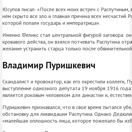
Юсупов писал: «После всех моих встреч с Распутиным, 
нем скрыто все зло и главная причина всех несчастий Ро
которой попали государь и императрица».
Именно Феликс стал центральной фигурой заговора: он
кровавого действа, он взялся потчевать Распутина отр
желание устранить старца только после обвинительной
Владимир Пуришкевич
Скандалист и провокатор, как его окрестили коллеги, 
выступление одиозного депутата 19 ноября 1916 года 
является роковым человеком для династии и, естествен
Пуришкевич признавался, что в свое время пытался у
обстановку для ликвидации Распутина. Однако Дедюлин,
«малейшая оплошность лица, которое пожелало бы изба