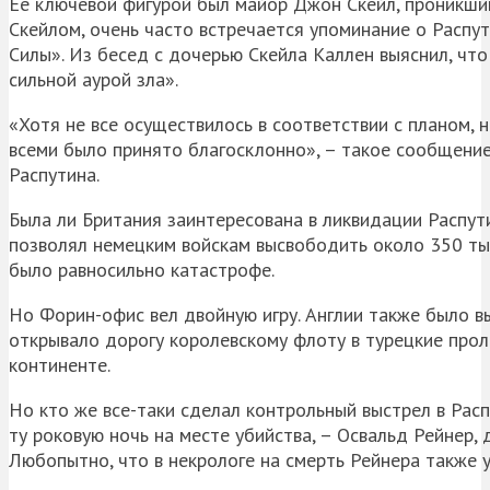
Ее ключевой фигурой был майор Джон Скейл, проникший
Скейлом, очень часто встречается упоминание о Расп
Силы». Из бесед с дочерью Скейла Каллен выяснил, чт
сильной аурой зла».
«Хотя не все осуществилось в соответствии с планом,
всеми было принято благосклонно», – такое сообщени
Распутина.
Была ли Британия заинтересована в ликвидации Распути
позволял немецким войскам высвободить около 350 ты
было равносильно катастрофе.
Но Форин-офис вел двойную игру. Англии также было в
открывало дорогу королевскому флоту в турецкие про
континенте.
Но кто же все-таки сделал контрольный выстрел в Рас
ту роковую ночь на месте убийства, – Освальд Рейнер,
Любопытно, что в некрологе на смерть Рейнера также у